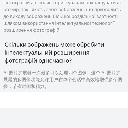
фотографій дозволяє користувачам покращувати як
розмір, так і якість своїх зображень, що призводить
до виходу зображень більшої роздільної здатності
шляхом використання інтелектуальної технології
розширення фотографій.
Скільки зображень може обробити
інтелектуальний розширення
фотографій одночасно?
AI 照片扩展器一次最多可以处理四个图像。这个 AI 照片扩
展器的多图像功能允许用户在单个会话中高效地增强多个图
像，节省时间和精力。