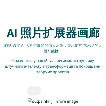
AI 照片扩展器画廊
浏览 通过 AI 照片扩展器的惊人示例，展示扩展 艺术品的无
限可能性。
Кожен твір у нашій галереї демонструє силу
штучного інтелекту в трансформації та покращенні
творчих проектів.
Arts