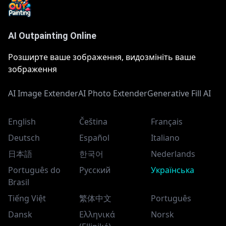
AI Outpainting Online
Розширте ваше зображення, видозмініть ваше
зображення
AI Image Extender
AI Photo Extender
Generative Fill AI
English
Čeština
Français
Deutsch
Español
Italiano
日本語
한국어
Nederlands
Português do
Русский
Українська
Brasil
Tiếng Việt
繁体中文
Português
Dansk
Ελληνικά
Norsk