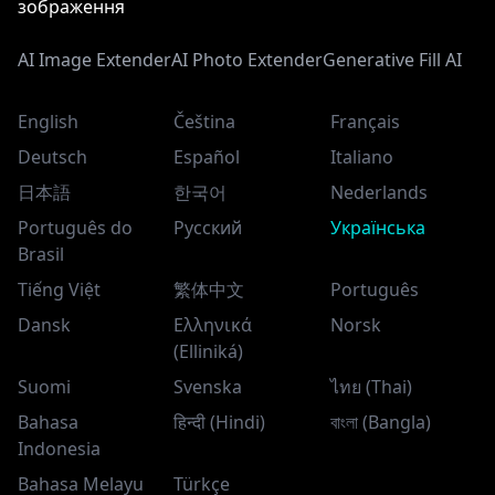
зображення
AI Image Extender
AI Photo Extender
Generative Fill AI
English
Čeština
Français
Deutsch
Español
Italiano
日本語
한국어
Nederlands
Português do
Русский
Українська
Brasil
Tiếng Việt
繁体中文
Português
Dansk
Ελληνικά
Norsk
(Elliniká)
Suomi
Svenska
ไทย (Thai)
Bahasa
हिन्दी (Hindi)
বাংলা (Bangla)
Indonesia
Bahasa Melayu
Türkçe