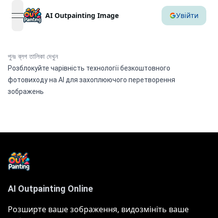
AI Outpainting Image
Увійти
open navigation menu
পুনঃ ব্লগ তালিকা দেখুন
Розблокуйте чарівність технології безкоштовного
фотовиходу на AI для захоплюючого перетворення
зображень
AI Outpainting Online
Розширте ваше зображення, видозмініть ваше