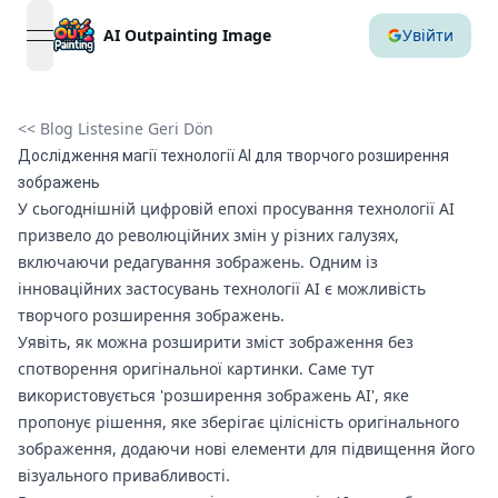
AI Outpainting Image
Увійти
open navigation menu
<< Blog Listesine Geri Dön
Дослідження магії технології AI для творчого розширення
зображень
У сьогоднішній цифровій епохі просування технології AI
призвело до революційних змін у різних галузях,
включаючи редагування зображень. Одним із
інноваційних застосувань технології AI є можливість
творчого розширення зображень.
Уявіть, як можна розширити зміст зображення без
спотворення оригінальної картинки. Саме тут
використовується 'розширення зображень AI', яке
пропонує рішення, яке зберігає цілісність оригінального
зображення, додаючи нові елементи для підвищення його
візуального привабливості.