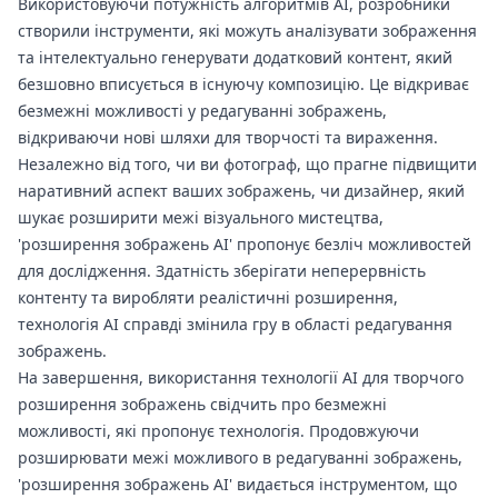
Використовуючи потужність алгоритмів AI, розробники
створили інструменти, які можуть аналізувати зображення
та інтелектуально генерувати додатковий контент, який
безшовно вписується в існуючу композицію. Це відкриває
безмежні можливості у редагуванні зображень,
відкриваючи нові шляхи для творчості та вираження.
Незалежно від того, чи ви фотограф, що прагне підвищити
наративний аспект ваших зображень, чи дизайнер, який
шукає розширити межі візуального мистецтва,
'розширення зображень AI' ​​пропонує безліч можливостей
для дослідження. Здатність зберігати неперервність
контенту та виробляти реалістичні розширення,
технологія AI справді змінила гру в області редагування
зображень.
На завершення, використання технології AI для творчого
розширення зображень свідчить про безмежні
можливості, які пропонує технологія. Продовжуючи
розширювати межі можливого в редагуванні зображень,
'розширення зображень AI' ​​видається інструментом, що