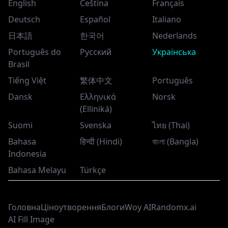
English
Čeština
Français
Deutsch
Español
Italiano
日本語
한국어
Nederlands
Português do
Русский
Українська
Brasil
Tiếng Việt
繁体中文
Português
Dansk
Ελληνικά
Norsk
(Elliniká)
Suomi
Svenska
ไทย (Thai)
Bahasa
हिन्दी (Hindi)
বাংলা (Bangla)
Indonesia
Bahasa Melayu
Türkçe
Головна
Ціноутворення
Блоги
Woy AI
Randomx.ai
AI Fill Image