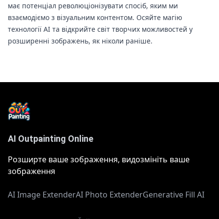
має потенціал революціонізувати спосіб, яким ми
взаємодіємо з візуальним контентом. Осяйте магію
технології AI та відкрийте світ творчих можливостей у
розширенні зображень, як ніколи раніше.
AI Outpainting Online
Розширте ваше зображення, видозмініть ваше
зображення
AI Image Extender
AI Photo Extender
Generative Fill AI