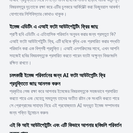
বিষয়বস্তুর দৃঢ়তাকে রক্ষা করে এটির চুলকরে আর্কিটেক্ট করা ভিজ্যুয়াল আকর্ষণ
যোগানোর লিপিবিস্তার কোথাও থাকুক।
ইমেজ এডিটিং এ এআই ফটো আউটপেইন্টিং ফ্রির জাদু
প্রাণী ছবি এডিটিং এ এতিহাসিক পরিবর্তন অনুভব করার জন্য প্রস্তুত কি?
এআই ফটো আউটপেইন্টিং ফ্রি, এটি ছবিকে বৃদ্ধি এবং প্রসারিত করার পদ্ধতি
পরিবর্তন করা এক বিপ্লবী প্রযুক্তি। এআই এলগরিদমের সাথে, এখন আপনি
সহজেই ছবির বিষয়বস্তুকে প্রসারিত করতে পারেন যতটা অক্ষুন্ন বিবরণগুলি
রক্ষিত রাখতে।
চমৎকারী ইমেজ পরিবর্তনের জন্য AI ফটো আউটপেন্টিং ফ্রি
প্রযুক্তিতে জাদু আনলক করুন
প্রকৃতির লেজ রক্ষা করে আপনার ইমেজের বিষয়বস্তুকে সহজভাবে প্রসারিত
করতে পারে এবং যেহেতু সমতুল্য তাদের অতীত রটান কে সংধানি করতে পারে
সে প্রোগ্রামের সাহায্য নিয়ে এই প্রযোজ্যতা৷ AI অদ্ভুত ইমেজ সম্পাদনার
জন্য শক্তি উন্মোচন করুন৷
এই কি আই আউটপেইন্টিং এবং এটি কিভাবে আপনার ছবিগুলি পরিবর্তন