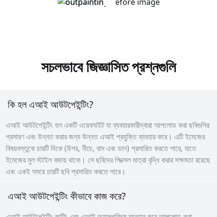
সচলভাবে জিজ্ঞাসিত প্রশ্নগুলি
কি হল এআই আউটপেইন্টিং?
এআই আউটপেইন্টিং হল একটি ওয়েবসাইট যা ব্যবহারকারীদ্বারা আপলোড করা ছবিগুলির
প্রসারণ এবং উন্নত করার জন্য উন্নত এআই প্রযুক্তি ব্যবহার করে। এটি ইমেজের
বিষয়বস্তুকে চারটি দিকে (উপর, নীচে, বাম এবং ডান) প্রসারিত করতে পারে, যাতে
ইমেজের মুল স্টাইল বজায় থাকে। সে ছবিদের পিক্সেল মাত্রা বৃদ্ধি করার সক্ষমতা রয়েছে
এবং একই সময়ে চারটি ছবি প্রসারিত করতে পারে।
এআই আউটপেইন্টিং কীভাবে কাজ করে?
এআই আউটপেইন্টিং কাটিং-এজ এআই অ্যালগরিদম ব্যবহার করে আপলোড করা