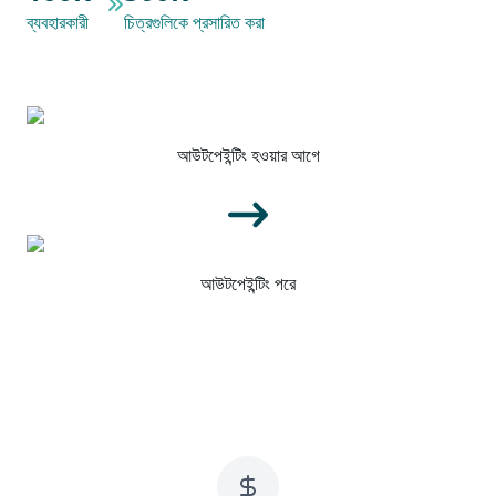
ব্যবহারকারী
চিত্রগুলিকে প্রসারিত করা
আউটপেইন্টিং হওয়ার আগে
আউটপেইন্টিং পরে