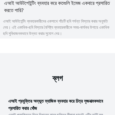
এআই আউটপেইন্টিং ব্যবহার করে কতগুলি ইমেজ একবারে প্রসারিত
করতে পারি?
এআই আউটপেন্টিং ব্যবহারকারীদের একসাথে পাঁচটি ছবি পর্যন্ত বিস্তার করার অনুমতি
দেয়। এই একাধিক-ছবি বিস্তার বৈশিষ্ট্য ব্যবহারকারীকে সময়-কার্যকর উপায়ে একাধিক
ছবি সুবিধাজনকভাবে উন্নত করার সুযোগ দেয়।
ব্লগ
এআই প্রযুক্তির অদ্ভুত ম্যাজিক ব্যবহার করে চিত্র সৃজনাত্মকভাবে
প্রসারিত করার খোঁজ
এআই প্রযুক্তিতে দিয়ে দিগন্তে মানব ছবিদের সীমানা ছাড়াই এটির অটুট মূল