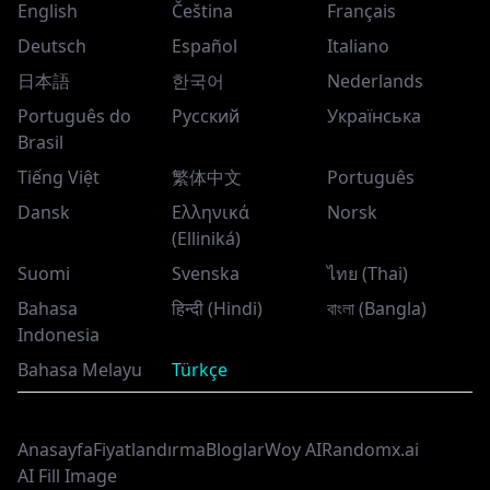
English
Čeština
Français
Deutsch
Español
Italiano
日本語
한국어
Nederlands
Português do
Русский
Українська
Brasil
Tiếng Việt
繁体中文
Português
Dansk
Ελληνικά
Norsk
(Elliniká)
Suomi
Svenska
ไทย (Thai)
Bahasa
हिन्दी (Hindi)
বাংলা (Bangla)
Indonesia
Bahasa Melayu
Türkçe
Anasayfa
Fiyatlandırma
Bloglar
Woy AI
Randomx.ai
AI Fill Image