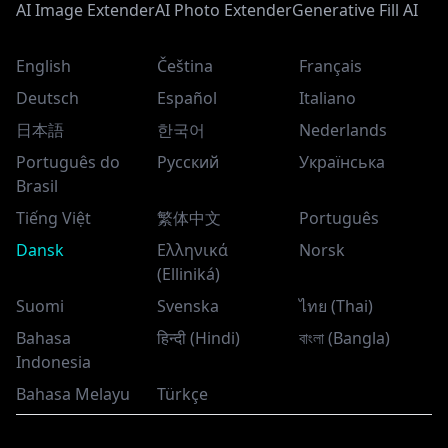
AI Image Extender
AI Photo Extender
Generative Fill AI
English
Čeština
Français
Deutsch
Español
Italiano
日本語
한국어
Nederlands
Português do
Русский
Українська
Brasil
Tiếng Việt
繁体中文
Português
Dansk
Ελληνικά
Norsk
(Elliniká)
Suomi
Svenska
ไทย (Thai)
Bahasa
हिन्दी (Hindi)
বাংলা (Bangla)
Indonesia
Bahasa Melayu
Türkçe